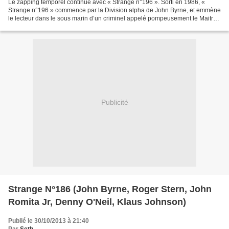
Le zapping temporel continue avec « Strange n°196 ». Sorti en 1986, «
Strange n°196 » commence par la Division alpha de John Byrne, et emmène
le lecteur dans le sous marin d’un criminel appelé pompeusement le Maitre
du monde qui retient prisonnier ni...
Publicité
Strange N°186 (John Byrne, Roger Stern, John
Romita Jr, Denny O'Neil, Klaus Johnson)
Publié le 30/10/2013 à 21:40
Par
Seth