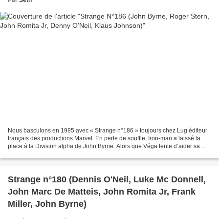
Nous basculons en 1985 avec « Strange n°186 » toujours chez Lug éditeur
français des productions Marvel. En perte de souffle, Iron-man a laissé la
place à la Division alpha de John Byrne. Alors que Véga tente d’aider sa
sœur jumelle Aurora en proie à...
Strange n°180 (Dennis O'Neil, Luke Mc Donnell,
John Marc De Matteis, John Romita Jr, Frank
Miller, John Byrne)