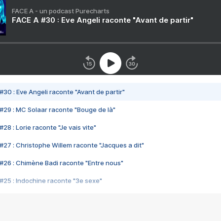
FACE A - un podcast Purecharts
FACE A #30 : Eve Angeli raconte "Avant de partir"
#30 : Eve Angeli raconte "Avant de partir"
#29 : MC Solaar raconte "Bouge de là"
28 : Lorie raconte "Je vais vite"
#27 : Christophe Willem raconte "Jacques a dit"
#26 : Chimène Badi raconte "Entre nous"
#25 : Indochine raconte "3e sexe"
#24 : Zaho raconte "C'est chelou"
#23 : Patrick Bruel raconte "Au café des délices"