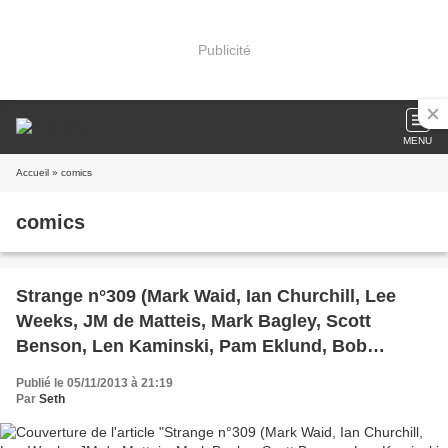
Publicité
MENU
Accueil
» comics
comics
Strange n°309 (Mark Waid, Ian Churchill, Lee
Weeks, JM de Matteis, Mark Bagley, Scott
Benson, Len Kaminski, Pam Eklund, Bob
Harras, Stewart Johnson, Tom Grindberg)
Publié le 05/11/2013 à 21:19
Par
Seth