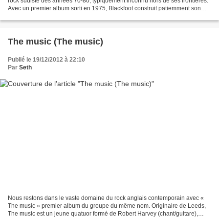
rock sudiste des années 70-80, typiquement inconnu hors de ses frontières.
Avec un premier album sorti en 1975, Blackfoot construit patiemment son
ascension avec un trilogie musicale...
The music (The music)
Publié le 19/12/2012 à 22:10
Par
Seth
Nous restons dans le vaste domaine du rock anglais contemporain avec «
The music » premier album du groupe du même nom. Originaire de Leeds,
The music est un jeune quatuor formé de Robert Harvey (chant/guitare),