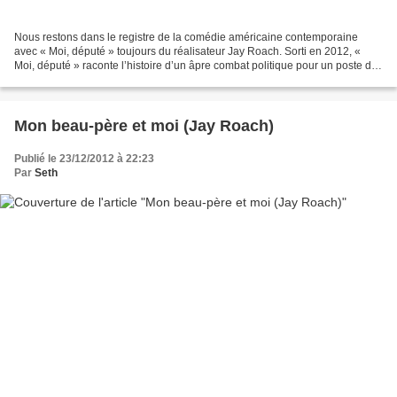
Nous restons dans le registre de la comédie américaine contemporaine
avec « Moi, député » toujours du réalisateur Jay Roach. Sorti en 2012, «
Moi, député » raconte l’histoire d’un âpre combat politique pour un poste de
sénateur en Caroline du Nord. Le...
Mon beau-père et moi (Jay Roach)
Publié le 23/12/2012 à 22:23
Par
Seth