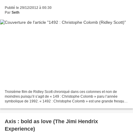
Publié le 29/12/2012 à 00:30
Par
Seth
Troisième film de Ridley Scott chroniqué dans ces colonnes et non de
moindres puisqu’il s’agit de « 149 : Christophe Colomb » paru l’année
symbolique de 1992. « 1492 : Christophe Colomb » est une grande fresque
historique racontant l’épopée du navigateur...
Axis : bold as love (The Jimi Hendrix
Experience)