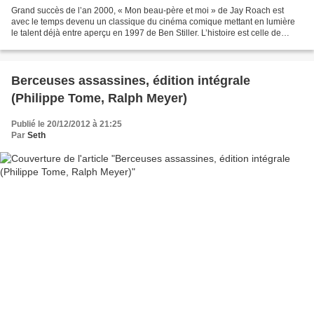
Grand succès de l’an 2000, « Mon beau-père et moi » de Jay Roach est
avec le temps devenu un classique du cinéma comique mettant en lumière
le talent déjà entre aperçu en 1997 de Ben Stiller. L’histoire est celle de
Gaylord Greg Focker (Ben Stiller) un...
Berceuses assassines, édition intégrale
(Philippe Tome, Ralph Meyer)
Publié le 20/12/2012 à 21:25
Par
Seth