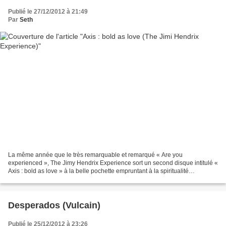
Publié le 27/12/2012 à 21:49
Par
Seth
La même année que le très remarquable et remarqué « Are you
experienced », The Jimy Hendrix Experience sort un second disque intitulé «
Axis : bold as love » à la belle pochette empruntant à la spiritualité
hindouiste. En 1967, la composition du groupe...
Desperados (Vulcain)
Publié le 25/12/2012 à 23:26