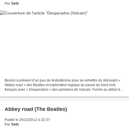
Par
Seth
Besoin à présent d’un peu de testostérone pour se remettre du décevant «
Abbey road » des Beatles et exploration logique du passé du hard rock
français avec « Desperados » des parisiens de Vulcain. Formé au début des
années 80 par les frères Puzio (Daniel...
Abbey road (The Beatles)
Publié le 25/12/2012 à 22:37
Par
Seth