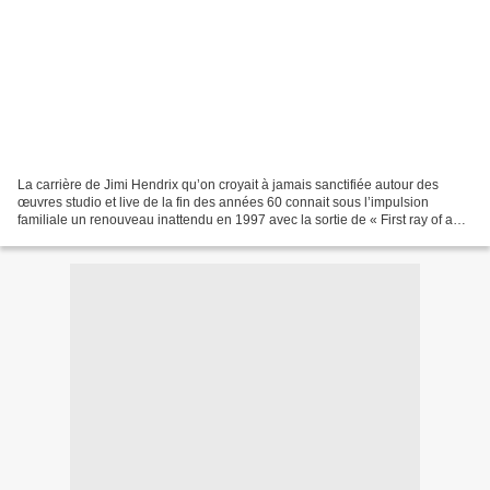
La carrière de Jimi Hendrix qu’on croyait à jamais sanctifiée autour des
œuvres studio et live de la fin des années 60 connait sous l’impulsion
familiale un renouveau inattendu en 1997 avec la sortie de « First ray of a
new rising sun » compilation posthume...