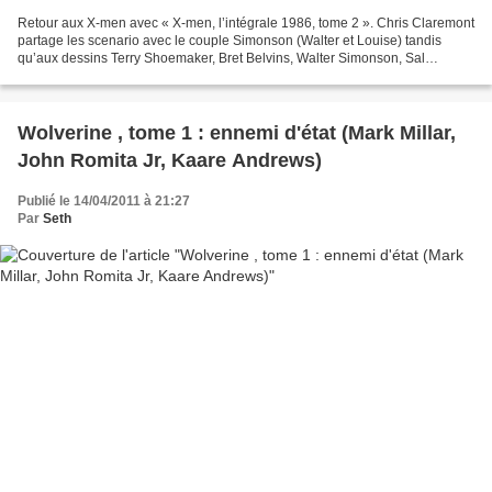
Retour aux X-men avec « X-men, l’intégrale 1986, tome 2 ». Chris Claremont
partage les scenario avec le couple Simonson (Walter et Louise) tandis
qu’aux dessins Terry Shoemaker, Bret Belvins, Walter Simonson, Sal
Buscema et Jon Bogdanove succèdent à John...
Wolverine , tome 1 : ennemi d'état (Mark Millar,
John Romita Jr, Kaare Andrews)
Publié le 14/04/2011 à 21:27
Par
Seth