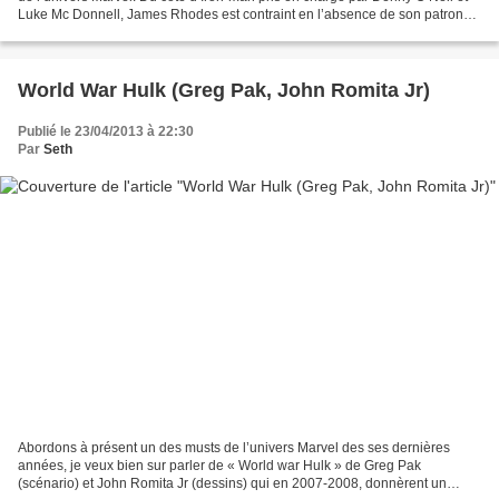
Luke Mc Donnell, James Rhodes est contraint en l’absence de son patron
dévoré par son alcoolisme de s’opposer...
World War Hulk (Greg Pak, John Romita Jr)
Publié le 23/04/2013 à 22:30
Par
Seth
Abordons à présent un des musts de l’univers Marvel des ses dernières
années, je veux bien sur parler de « World war Hulk » de Greg Pak
(scénario) et John Romita Jr (dessins) qui en 2007-2008, donnèrent un