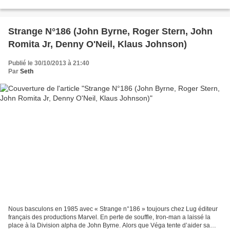
alpha au Nord du Québec...
Strange N°186 (John Byrne, Roger Stern, John
Romita Jr, Denny O'Neil, Klaus Johnson)
Publié le 30/10/2013 à 21:40
Par
Seth
Nous basculons en 1985 avec « Strange n°186 » toujours chez Lug éditeur
français des productions Marvel. En perte de souffle, Iron-man a laissé la
place à la Division alpha de John Byrne. Alors que Véga tente d’aider sa