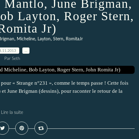
l Mantlo, June Brigman,
ob Layton, Roger Stern,
Romita Jr)
,
,
,
,
Brigman
Micheline
Layton
Stern
RomitaJr
4.11.2013
…
Par Seth
9 pour « Strange n°231 », comme le temps passe ! Cette fois
 et June Brigman (dessins), pour raconter le retour de la
Lire la suite