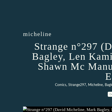
micheline
Strange n°297 (
Bagley, Len Kami
Shawn Mc Manus
E
,
,
,
Comics
Strange297
Micheline
Bagl
0