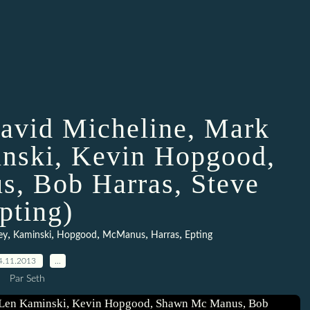
David Micheline, Mark
nski, Kevin Hopgood,
, Bob Harras, Steve
pting)
,
,
,
,
,
ey
Kaminski
Hopgood
McManus
Harras
Epting
4.11.2013
…
Par Seth