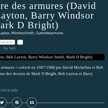
rre des armures (David
Layton, Barry Windsor
ark D Bright)
,
,
Layton
WindworSmith
Guerredesarmures
7.06.2011
…
Par Seth
s armures » coécrit en 1987/1988 par David Micheline et Bob
ur des dessins de Mark D Bright, Bob Layton et Barry
Lire la suite