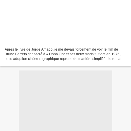
Après le livre de Jorge Amado, je me devais forcément de voir le film de
Bruno Barreto consacré à « Dona Flor et ses deux maris ». Sorti en 1976,
cette adoption cinématographique reprend de manière simplifiée le roman
fleuve d’Amado pour se concentrer...