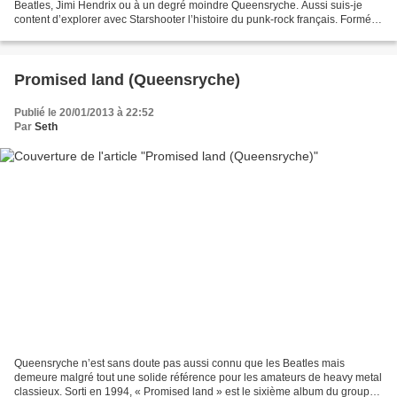
Beatles, Jimi Hendrix ou à un degré moindre Queensryche. Aussi suis-je
content d’explorer avec Starshooter l’histoire du punk-rock français. Formé à
Lyon au milieu des années 70, Starshooter...
Promised land (Queensryche)
Publié le 20/01/2013 à 22:52
Par
Seth
Queensryche n’est sans doute pas aussi connu que les Beatles mais
demeure malgré tout une solide référence pour les amateurs de heavy metal
classieux. Sorti en 1994, « Promised land » est le sixième album du groupe