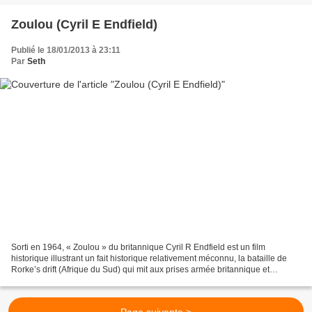
Zoulou (Cyril E Endfield)
Publié le 18/01/2013 à 23:11
Par
Seth
Sorti en 1964, « Zoulou » du britannique Cyril R Endfield est un film
historique illustrant un fait historique relativement méconnu, la bataille de
Rorke’s drift (Afrique du Sud) qui mit aux prises armée britannique et
guerriers Zoulous en 1879. Malgré...