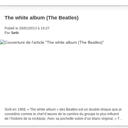
et le troisième chroniqué en ces colonnes....
The white album (The Beatles)
Publié le 20/01/2013 à 14:27
Par
Seth
Sorti en 1968, « The white album » des Beatles est un double disque que je
considère comme le chef d’œuvre de la carrière du groupe le plus influent
de l’histoire de la rock/pop. Avec sa pochette sobre d’un blanc virginal, « The
white album » débute par...