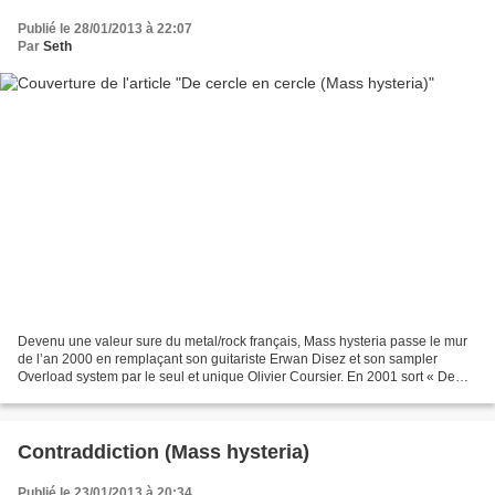
Publié le 28/01/2013 à 22:07
Par
Seth
Devenu une valeur sure du metal/rock français, Mass hysteria passe le mur
de l’an 2000 en remplaçant son guitariste Erwan Disez et son sampler
Overload system par le seul et unique Olivier Coursier. En 2001 sort « De
cercle en cercle » et sa ridicule...
Contraddiction (Mass hysteria)
Publié le 23/01/2013 à 20:34