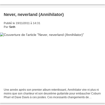
world on fire » sorti en pleine vague...
Never, neverland (Annihilator)
Publié le 19/11/2011 à 14:31
Par
Seth
Une année après son premier album retentissant, Annihilator vire ni plus ni
moins que son chanteur et son deuxième guitariste pour embaucher Coburn
Pharr et Dave Davis à ces postes. Ces incessants changements de
personnel seront durant toute sa carrière...