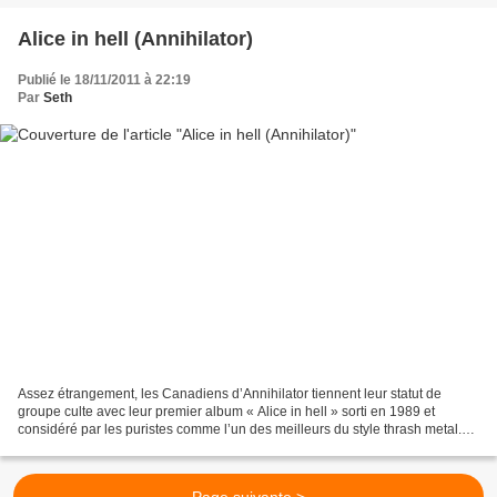
Alice in hell (Annihilator)
Publié le 18/11/2011 à 22:19
Par
Seth
Assez étrangement, les Canadiens d’Annihilator tiennent leur statut de
groupe culte avec leur premier album « Alice in hell » sorti en 1989 et
considéré par les puristes comme l’un des meilleurs du style thrash metal.
Pour ses débuts, le fondateur et...