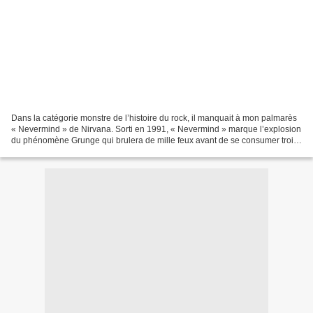
Dans la catégorie monstre de l’histoire du rock, il manquait à mon palmarès
« Nevermind » de Nirvana. Sorti en 1991, « Nevermind » marque l’explosion
du phénomène Grunge qui brulera de mille feux avant de se consumer trois
ans après avec la mort de son...