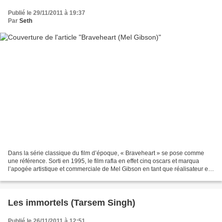
Publié le 29/11/2011 à 19:37
Par
Seth
Dans la série classique du film d’époque, « Braveheart » se pose comme
une référence. Sorti en 1995, le film rafla en effet cinq oscars et marqua
l’apogée artistique et commerciale de Mel Gibson en tant que réalisateur et
acteur avant une brutale descente...
Les immortels (Tarsem Singh)
Publié le 26/11/2011 à 12:51