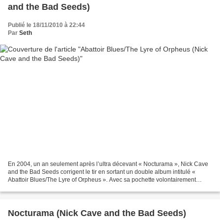
and the Bad Seeds)
Publié le 18/11/2010 à 22:44
Par
Seth
En 2004, un an seulement après l’ultra décevant « Nocturama », Nick Cave
and the Bad Seeds corrigent le tir en sortant un double album intitulé «
Abattoir Blues/The Lyre of Orpheus ». Avec sa pochette volontairement
minimaliste et à dire vrai assez minable,...
Nocturama (Nick Cave and the Bad Seeds)