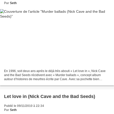
Par
Seth
En 1996, soit deux ans après le déjà très abouti « Let love in », Nick Cave
and the Bad Seeds récidivent avec « Murder ballads », concept album
autour d’histoires de meurtres écrite par Cave. Avec sa pochette bien
anodine rappelant celle des contes populaires...
Let love in (Nick Cave and the Bad Seeds)
Publié le 09/11/2010 à 22:34
Par
Seth