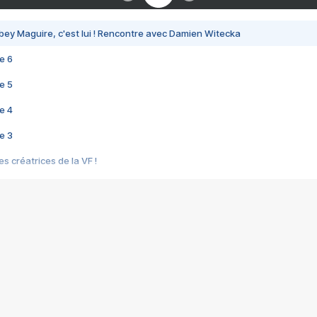
bey Maguire, c'est lui ! Rencontre avec Damien Witecka
e 6
e 5
e 4
e 3
s créatrices de la VF !
e 2
e 1
e Mektoub My Love arrive enfin ! Rencontre avec Shaïn Boumedine et Sal
i : après Toni en famille
elle réalise le bouleversant Dites lui que je l'aime
ais ! Rencontre autour de Vie privée de Rebecca Zlotowski