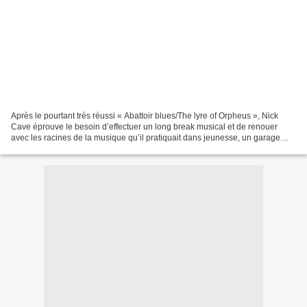
Après le pourtant très réussi « Abattoir blues/The lyre of Orpheus », Nick
Cave éprouve le besoin d’effectuer un long break musical et de renouer
avec les racines de la musique qu’il pratiquait dans jeunesse, un garage
rock sans fioriture bien loin des...