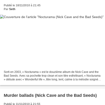
Publié le 18/11/2010 à 21:45
Par
Seth
Sorti en 2003, « Nocturama » est le douzième album de Nick Cave and the
Bad Seeds. Avec sa pochette trop clean et son titre esthétisant, « Nocturama
» débute avec « Wonderful life », titre long, lent, calme à la mélodie soignée.
C’est comme souvent avec...
Murder ballads (Nick Cave and the Bad Seeds)
Publié le 11/11/2010 à 21:55