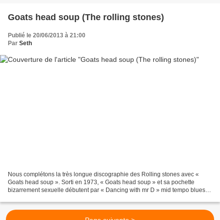
Goats head soup (The rolling stones)
Publié le 20/06/2013 à 21:00
Par
Seth
Nous complétons la très longue discographie des Rolling stones avec «
Goats head soup ». Sorti en 1973, « Goats head soup » et sa pochette
bizarrement sexuelle débutent par « Dancing with mr D » mid tempo blues
rock chaloupé un tantinet répétitif à mes...