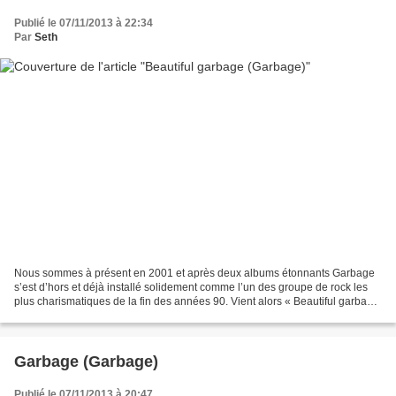
Publié le 07/11/2013 à 22:34
Par
Seth
Nous sommes à présent en 2001 et après deux albums étonnants Garbage
s’est d’hors et déjà installé solidement comme l’un des groupe de rock les
plus charismatiques de la fin des années 90. Vient alors « Beautiful garbage
» à la pochette très glamour pas...
Garbage (Garbage)
Publié le 07/11/2013 à 20:47