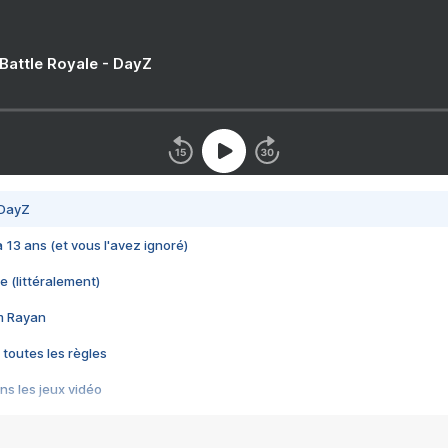
 Battle Royale - DayZ
 DayZ
 a 13 ans (et vous l'avez ignoré)
e (littéralement)
im Rayan
 toutes les règles
s les jeux vidéo
us choquant de Rockstar ? - Le scandale BULLY