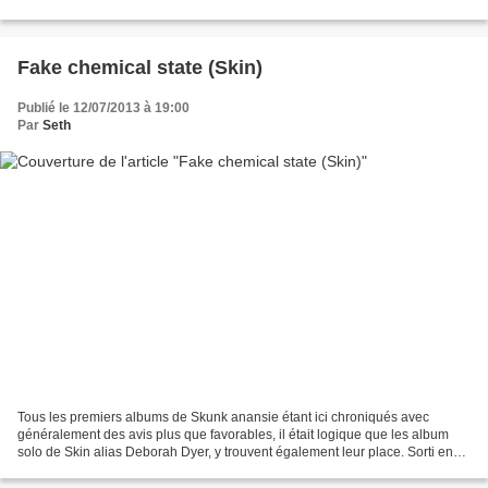
leucémie. Les musiciens crédités sont Richie Stots...
Fake chemical state (Skin)
Publié le 12/07/2013 à 19:00
Par
Seth
Tous les premiers albums de Skunk anansie étant ici chroniqués avec
généralement des avis plus que favorables, il était logique que les album
solo de Skin alias Deborah Dyer, y trouvent également leur place. Sorti en
2006, « Fake chemical state » est...