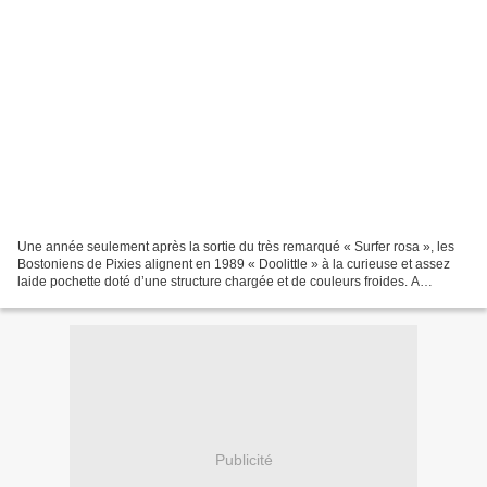
Une année seulement après la sortie du très remarqué « Surfer rosa », les
Bostoniens de Pixies alignent en 1989 « Doolittle » à la curieuse et assez
laide pochette doté d’une structure chargée et de couleurs froides. A
l’entame de « Debaser » on retrouve...
Publicité