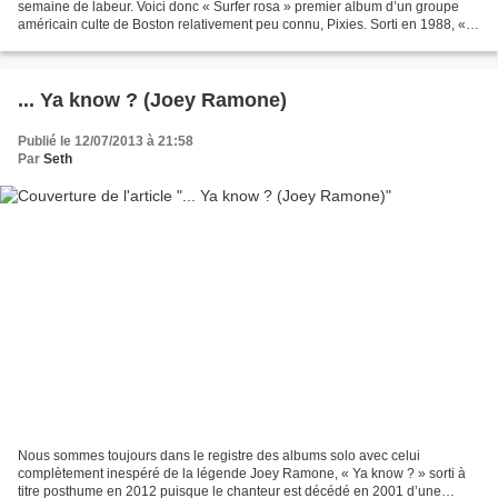
semaine de labeur. Voici donc « Surfer rosa » premier album d’un groupe
américain culte de Boston relativement peu connu, Pixies. Sorti en 1988, «
Surfer rosa » et sa superbe pochette...
... Ya know ? (Joey Ramone)
Publié le 12/07/2013 à 21:58
Par
Seth
Nous sommes toujours dans le registre des albums solo avec celui
complètement inespéré de la légende Joey Ramone, « Ya know ? » sorti à
titre posthume en 2012 puisque le chanteur est décédé en 2001 d’une