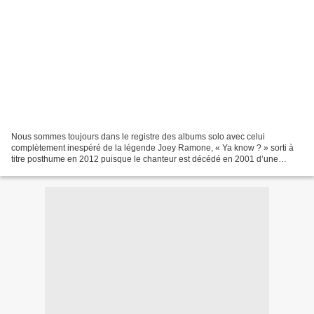
Nous sommes toujours dans le registre des albums solo avec celui
complètement inespéré de la légende Joey Ramone, « Ya know ? » sorti à
titre posthume en 2012 puisque le chanteur est décédé en 2001 d’une
leucémie. Les musiciens crédités sont Richie Stots...