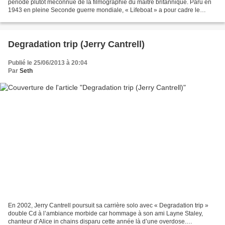
période plutôt méconnue de la filmographie du maitre britannique. Paru en
1943 en pleine Seconde guerre mondiale, « Lifeboat » a pour cadre le
conflit maritime avec le torpillage...
Degradation trip (Jerry Cantrell)
Publié le 25/06/2013 à 20:04
Par
Seth
En 2002, Jerry Cantrell poursuit sa carrière solo avec « Degradation trip »
double Cd à l’ambiance morbide car hommage à son ami Layne Staley,
chanteur d’Alice in chains disparu cette année là d’une overdose.