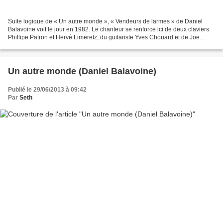
Suite logique de « Un autre monde », « Vendeurs de larmes » de Daniel
Balavoine voit le jour en 1982. Le chanteur se renforce ici de deux claviers
Phillipe Patron et Hervé Limeretz, du guitariste Yves Chouard et de Joe
Hammer à la batterie même si il...
Un autre monde (Daniel Balavoine)
Publié le 29/06/2013 à 09:42
Par
Seth