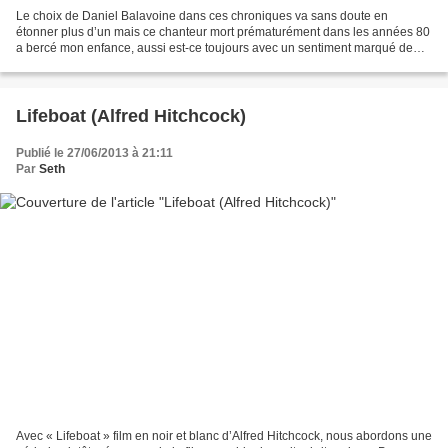
Le choix de Daniel Balavoine dans ces chroniques va sans doute en
étonner plus d’un mais ce chanteur mort prématurément dans les années 80
a bercé mon enfance, aussi est-ce toujours avec un sentiment marqué de
respect que vais-je traiter de « Un autre...
Lifeboat (Alfred Hitchcock)
Publié le 27/06/2013 à 21:11
Par
Seth
Avec « Lifeboat » film en noir et blanc d’Alfred Hitchcock, nous abordons une