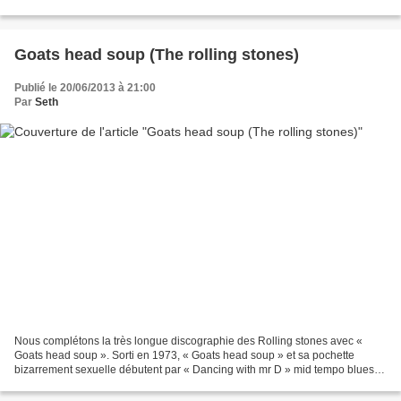
Solidement armé de Mike Bordin (batterie)...
Goats head soup (The rolling stones)
Publié le 20/06/2013 à 21:00
Par
Seth
Nous complétons la très longue discographie des Rolling stones avec «
Goats head soup ». Sorti en 1973, « Goats head soup » et sa pochette
bizarrement sexuelle débutent par « Dancing with mr D » mid tempo blues
rock chaloupé un tantinet répétitif à mes...