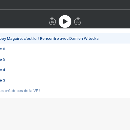
bey Maguire, c'est lui ! Rencontre avec Damien Witecka
e 6
e 5
e 4
e 3
s créatrices de la VF !
e 2
e 1
e Mektoub My Love arrive enfin ! Rencontre avec Shaïn Boumedine et Sal