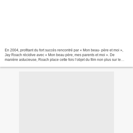
En 2004, profitant du fort succès rencontré par « Mon beau- père et moi »,
Jay Roach récidive avec « Mon beau père, mes parents et moi ». De
manière astucieuse, Roach place cette fois l’objet du film non plus sur le
terrain des Byrnes mais de la famille...