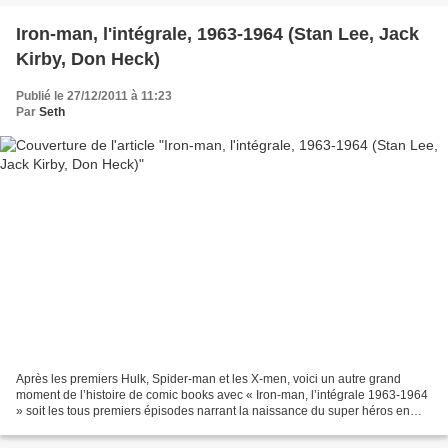
Iron-man, l'intégrale, 1963-1964 (Stan Lee, Jack
Kirby, Don Heck)
Publié le 27/12/2011 à 11:23
Par
Seth
Après les premiers Hulk, Spider-man et les X-men, voici un autre grand
moment de l’histoire de comic books avec « Iron-man, l’intégrale 1963-1964
» soit les tous premiers épisodes narrant la naissance du super héros en
armure. Même si Jack Kirby est associé...