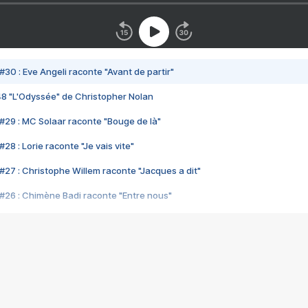
#30 : Eve Angeli raconte "Avant de partir"
48 "L'Odyssée" de Christopher Nolan
#29 : MC Solaar raconte "Bouge de là"
28 : Lorie raconte "Je vais vite"
#27 : Christophe Willem raconte "Jacques a dit"
#26 : Chimène Badi raconte "Entre nous"
#25 : Indochine raconte "3e sexe"
#24 : Zaho raconte "C'est chelou"
#23 : Patrick Bruel raconte "Au café des délices"
#22 : Kyo raconte "Le chemin"