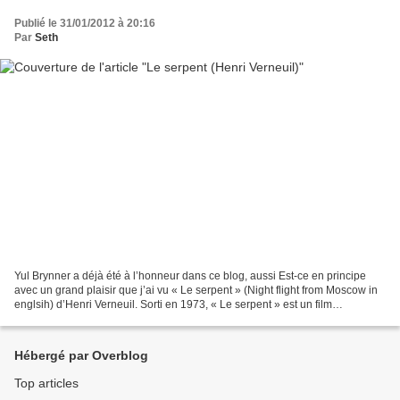
Publié le 31/01/2012 à 20:16
Par
Seth
Yul Brynner a déjà été à l’honneur dans ce blog, aussi Est-ce en principe
avec un grand plaisir que j’ai vu « Le serpent » (Night flight from Moscow in
englsih) d’Henri Verneuil. Sorti en 1973, « Le serpent » est un film
d’espionnage de facture ultra...
Hébergé par Overblog
Top articles