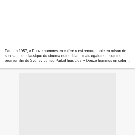
Paru en 1957, « Douze hommes en colère » est remarquable en raison de
son statut de classique du cinéma noir et blanc mais également comme
premier film de Sydney Lumet. Parfait huis clos, « Douze hommes en colère
» est l’histoire d’un jury composé de...