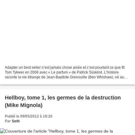
Adapter un best seller n’est jamais chose aisée et c’est pourtant ce que fit
Tom Tykwer en 2006 avec « Le parfum » de Patrick Süskind. L’histoire
raconte la vie étrange de Jean-Baptiste Grenouille (Ben Whishaw), né au
XVIII ième siècle dans le Paris des...
Hellboy, tome 1, les germes de la destruction
(Mike Mignola)
Publié le 09/05/2012 à 19:20
Par
Seth