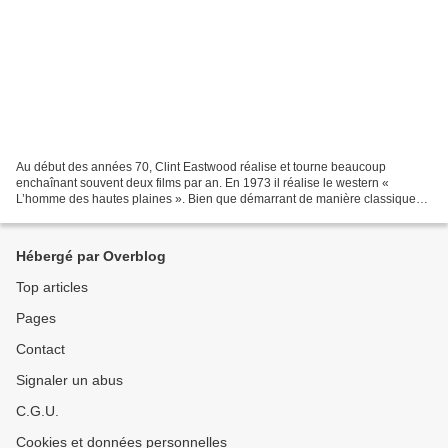
Au début des années 70, Clint Eastwood réalise et tourne beaucoup
enchaînant souvent deux films par an. En 1973 il réalise le western «
L’homme des hautes plaines ». Bien que démarrant de manière classique
avec un inconnu de passage qui après avoir tué...
Hébergé par Overblog
Top articles
Pages
Contact
Signaler un abus
C.G.U.
Cookies et données personnelles