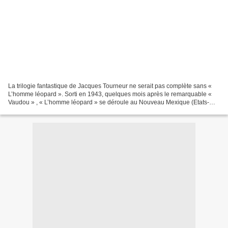
La trilogie fantastique de Jacques Tourneur ne serait pas complète sans «
L’homme léopard ». Sorti en 1943, quelques mois après le remarquable «
Vaudou » , « L’homme léopard » se déroule au Nouveau Mexique (Etats-
Unis), lorsque, poussée par son manager...