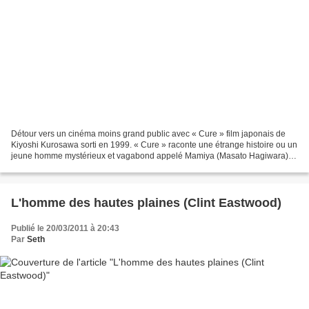
Détour vers un cinéma moins grand public avec « Cure » film japonais de
Kiyoshi Kurosawa sorti en 1999. « Cure » raconte une étrange histoire ou un
jeune homme mystérieux et vagabond appelé Mamiya (Masato Hagiwara)
provoque une série de meurtres au Japon...
L'homme des hautes plaines (Clint Eastwood)
Publié le 20/03/2011 à 20:43
Par
Seth