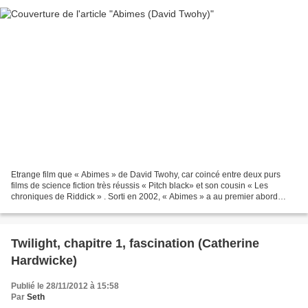
Etrange film que « Abimes » de David Twohy, car coincé entre deux purs
films de science fiction très réussis « Pitch black» et son cousin « Les
chroniques de Riddick » . Sorti en 2002, « Abimes » a au premier abord
toutes les caractéristiques du film...
Twilight, chapitre 1, fascination (Catherine
Hardwicke)
Publié le 28/11/2012 à 15:58
Par
Seth