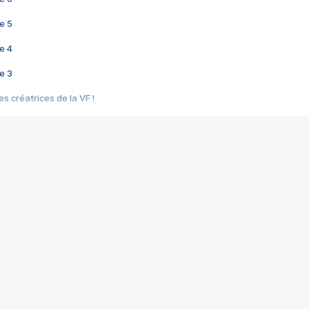
e 5
e 4
e 3
s créatrices de la VF !
e 2
e 1
e Mektoub My Love arrive enfin ! Rencontre avec Shaïn Boumedine et Sal
i : après Toni en famille
elle réalise le bouleversant Dites lui que je l'aime
ais ! Rencontre autour de Vie privée de Rebecca Zlotowski
 de Marguerite, Grave... Rencontre avec Ella Rumpf
 Les Rêveurs, un film intime sur la santé mentale