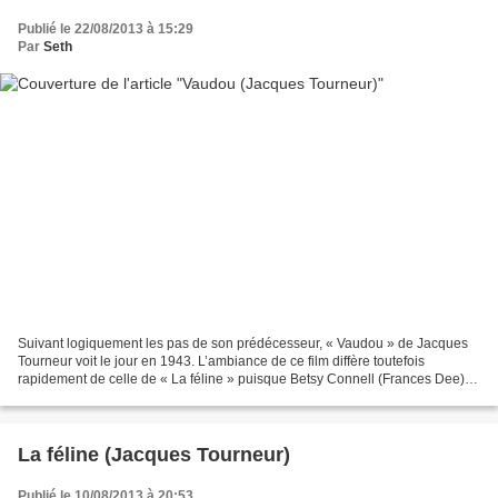
Publié le 22/08/2013 à 15:29
Par
Seth
Suivant logiquement les pas de son prédécesseur, « Vaudou » de Jacques
Tourneur voit le jour en 1943. L’ambiance de ce film diffère toutefois
rapidement de celle de « La féline » puisque Betsy Connell (Frances Dee)
une jeune et séduisante infirmière canadienne...
La féline (Jacques Tourneur)
Publié le 10/08/2013 à 20:53