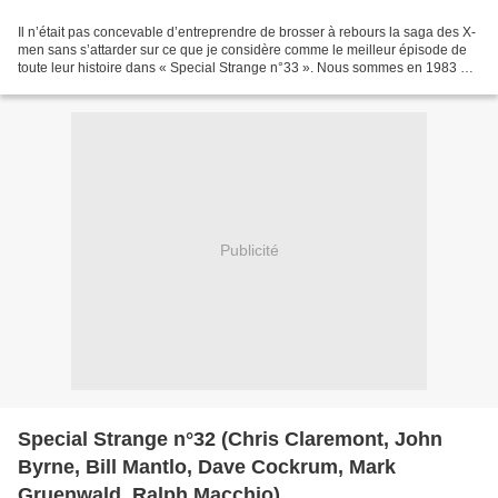
Il n’était pas concevable d’entreprendre de brosser à rebours la saga des X-
men sans s’attarder sur ce que je considère comme le meilleur épisode de
toute leur histoire dans « Special Strange n°33 ». Nous sommes en 1983 et
les X-men sous la houlette du...
Publicité
Special Strange n°32 (Chris Claremont, John
Byrne, Bill Mantlo, Dave Cockrum, Mark
Gruenwald, Ralph Macchio)