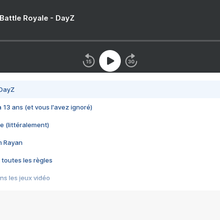
 Battle Royale - DayZ
 DayZ
 a 13 ans (et vous l'avez ignoré)
e (littéralement)
im Rayan
 toutes les règles
s les jeux vidéo
us choquant de Rockstar ? - Le scandale BULLY
e plus moche de Steam