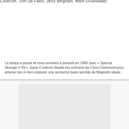
Le temps a passé et nous sommes à présent en 1985 avec « Special
Strange n°39 ». Dave Cockrum illustre les scénario de Chris Claremont pour
amener les X-men explorer une ancienne base secrète de Magnéto située
sous un volcan. Sur place, les X-men tombent...