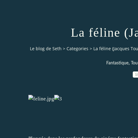
La féline (
Le blog de Seth
>
Categories
>
La féline (Jacques To
,
Fantastique
Tou
1