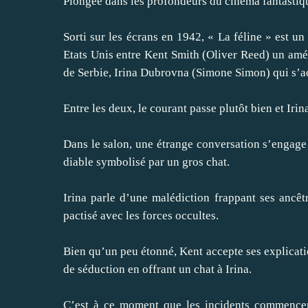
Plongée dans les profondeurs du cinéma fantastiqu
Sorti sur les écrans en 1942, « La féline » est un
Etats Unis entre Kent Smith (Oliver Reed) un amér
de Serbie, Irina Dubrovna (Simone Simon) qui s’a
Entre les deux, le courant passe plutôt bien et Iri
Dans le salon, une étrange conversation s’engage 
diable symbolisé par un gros chat.
Irina parle d’une malédiction frappant ses ancêt
pactisé avec les forces occultes.
Bien qu’un peu étonné, Kent accepte ses explicatio
de séduction en offrant un chat à Irina.
C’est à ce moment que les incidents commencen