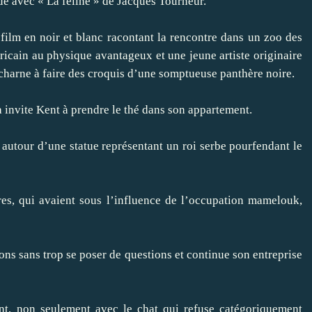
e avec « La féline » de Jacques Tourneur.
 film en noir et blanc racontant la rencontre dans un zoo des
icain au physique avantageux et une jeune artiste originaire
charne à faire des croquis d’une somptueuse panthère noire.
na invite Kent à prendre le thé dans son appartement.
autour d’une statue représentant un roi serbe pourfendant le
res, qui avaient sous l’influence de l’occupation mamelouk,
ns sans trop se poser de questions et continue son entreprise
t, non seulement avec le chat qui refuse catégoriquement