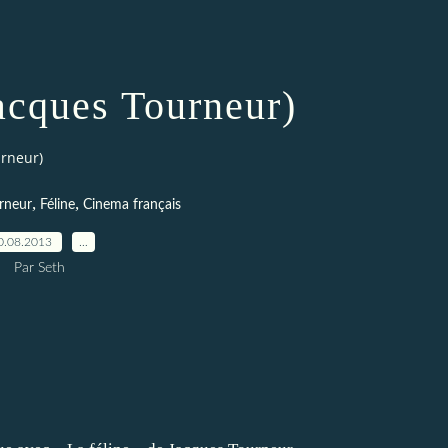
Jacques Tourneur)
urneur)
,
,
rneur
Féline
Cinema français
0.08.2013
…
Par Seth