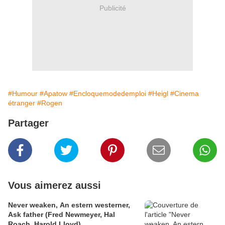
Publicité
#Humour
#Apatow
#Encloquemodedemploi
#Heigl
#Cinema
étranger
#Rogen
Partager
Vous aimerez aussi
Never weaken, An estern westerner,
Ask father (Fred Newmeyer, Hal
Roach, Harold Lloyd)