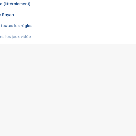
e (littéralement)
im Rayan
 toutes les règles
s les jeux vidéo
us choquant de Rockstar ? - Le scandale BULLY
e plus moche de Steam
du RÊVE tourne au CAUCHEMAR
pendant 8 heures
it… à tort
umiliés par un jeu vidéo
ire - Final Fantasy 8
ti un empire - Age of Empires
story DOFUS