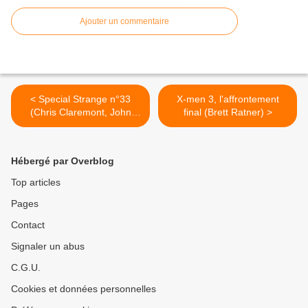
Ajouter un commentaire
< Special Strange n°33
X-men 3, l'affrontement
(Chris Claremont, John
final (Brett Ratner) >
Byrne, Bob Mc Leod, Mark
Gruenwald, Ralph Macchio,
George Perez)
Hébergé par Overblog
Top articles
Pages
Contact
Signaler un abus
C.G.U.
Cookies et données personnelles